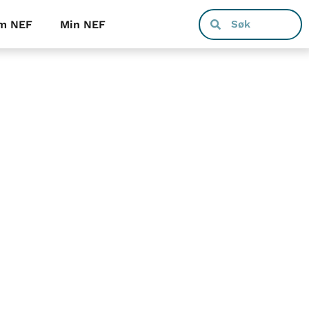
m NEF
Min NEF