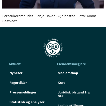
Forbrukerombudet- Tonje Hovde Skjelbostad. Foto: Kimm
Saatvedt
Aktuelt
Eiendomsmeglere
Nyheter
Medlemskap
Fagartikler
Kurs
Pressemeldinger
Juridisk bistand fra
NEF
Statistikk og analyser
Ledige stillinger