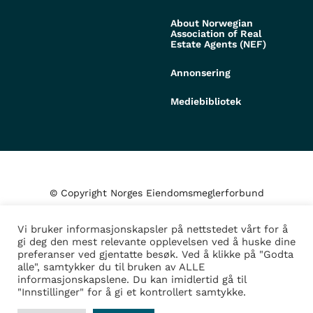
About Norwegian
Association of Real
Estate Agents (NEF)
Annonsering
Mediebibliotek
© Copyright Norges Eiendomsmeglerforbund
Vi bruker informasjonskapsler på nettstedet vårt for å
Personvern og cookies
gi deg den mest relevante opplevelsen ved å huske dine
preferanser ved gjentatte besøk. Ved å klikke på "Godta
alle", samtykker du til bruken av ALLE
Administrer samtykke
informasjonskapslene. Du kan imidlertid gå til
"Innstillinger" for å gi et kontrollert samtykke.
Design/Utvikling av
Fortress