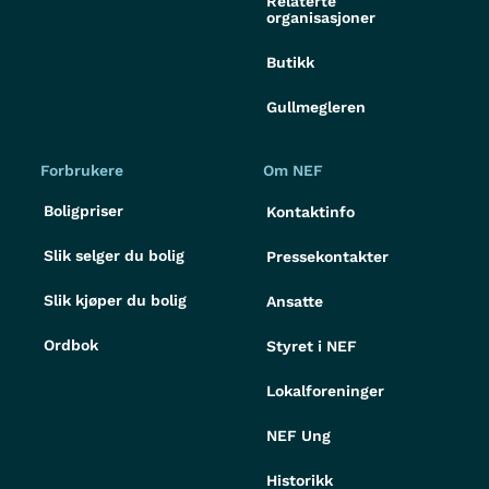
Relaterte
organisasjoner
Butikk
Gullmegleren
Forbrukere
Om NEF
Boligpriser
Kontaktinfo
Slik selger du bolig
Pressekontakter
Slik kjøper du bolig
Ansatte
Ordbok
Styret i NEF
Lokalforeninger
NEF Ung
Historikk