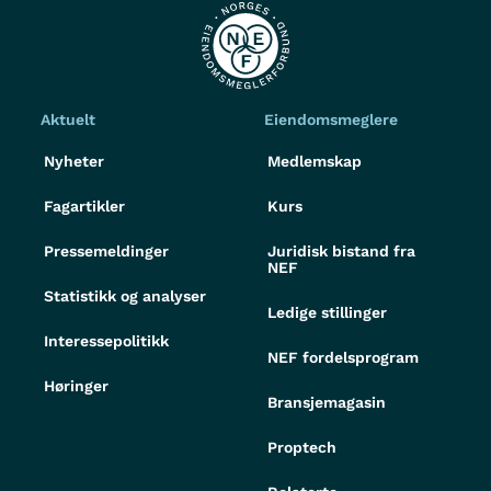
Aktuelt
Eiendomsmeglere
Nyheter
Medlemskap
Fagartikler
Kurs
Pressemeldinger
Juridisk bistand fra
NEF
Statistikk og analyser
Ledige stillinger
Interessepolitikk
NEF fordelsprogram
Høringer
Bransjemagasin
Proptech