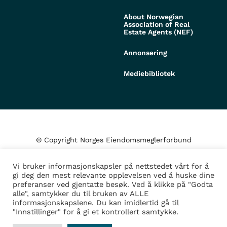
About Norwegian
Association of Real
Estate Agents (NEF)
Annonsering
Mediebibliotek
© Copyright Norges Eiendomsmeglerforbund
Vi bruker informasjonskapsler på nettstedet vårt for å
Personvern og cookies
gi deg den mest relevante opplevelsen ved å huske dine
preferanser ved gjentatte besøk. Ved å klikke på "Godta
alle", samtykker du til bruken av ALLE
Administrer samtykke
informasjonskapslene. Du kan imidlertid gå til
"Innstillinger" for å gi et kontrollert samtykke.
Design/Utvikling av
Fortress