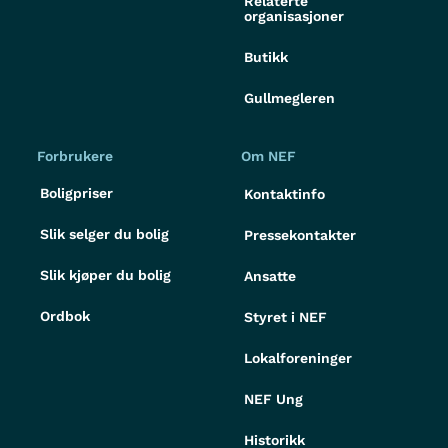
Relaterte
organisasjoner
Butikk
Gullmegleren
Forbrukere
Om NEF
Boligpriser
Kontaktinfo
Slik selger du bolig
Pressekontakter
Slik kjøper du bolig
Ansatte
Ordbok
Styret i NEF
Lokalforeninger
NEF Ung
Historikk