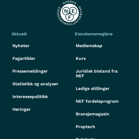
Aktuelt
Eiendomsmeglere
Nyheter
Medlemskap
Fagartikler
Kurs
Pressemeldinger
Juridisk bistand fra
NEF
Statistikk og analyser
Ledige stillinger
Interessepolitikk
NEF fordelsprogram
Høringer
Bransjemagasin
Proptech