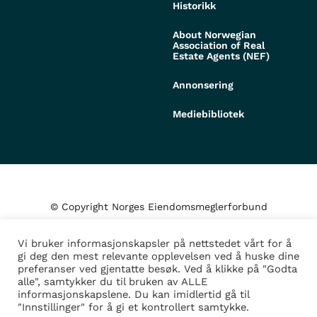
Historikk
About Norwegian
Association of Real
Estate Agents (NEF)
Annonsering
Mediebibliotek
© Copyright Norges Eiendomsmeglerforbund
Vi bruker informasjonskapsler på nettstedet vårt for å
Personvern og cookies
gi deg den mest relevante opplevelsen ved å huske dine
preferanser ved gjentatte besøk. Ved å klikke på "Godta
alle", samtykker du til bruken av ALLE
Administrer samtykke
informasjonskapslene. Du kan imidlertid gå til
"Innstillinger" for å gi et kontrollert samtykke.
Design/Utvikling av
Fortress