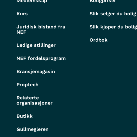
Medlemskap
Boligpriser
Kurs
Slik selger du bolig
Juridisk bistand fra
Slik kjøper du boli
NEF
Ordbok
Ledige stillinger
NEF fordelsprogram
Bransjemagasin
Proptech
Relaterte
organisasjoner
Butikk
Gullmegleren