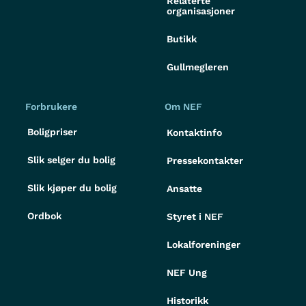
Relaterte
organisasjoner
Butikk
Gullmegleren
Forbrukere
Om NEF
Boligpriser
Kontaktinfo
Slik selger du bolig
Pressekontakter
Slik kjøper du bolig
Ansatte
Ordbok
Styret i NEF
Lokalforeninger
NEF Ung
Historikk