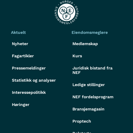
Aktuelt
Eiendomsmeglere
Nyheter
Medlemskap
Fagartikler
Kurs
Pressemeldinger
Juridisk bistand fra
NEF
Statistikk og analyser
Ledige stillinger
Interessepolitikk
NEF fordelsprogram
Høringer
Bransjemagasin
Proptech