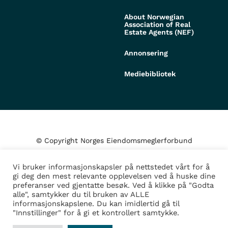
About Norwegian
Association of Real
Estate Agents (NEF)
Annonsering
Mediebibliotek
© Copyright Norges Eiendomsmeglerforbund
Vi bruker informasjonskapsler på nettstedet vårt for å
Personvern og cookies
gi deg den mest relevante opplevelsen ved å huske dine
preferanser ved gjentatte besøk. Ved å klikke på "Godta
alle", samtykker du til bruken av ALLE
Administrer samtykke
informasjonskapslene. Du kan imidlertid gå til
"Innstillinger" for å gi et kontrollert samtykke.
Design/Utvikling av
Fortress