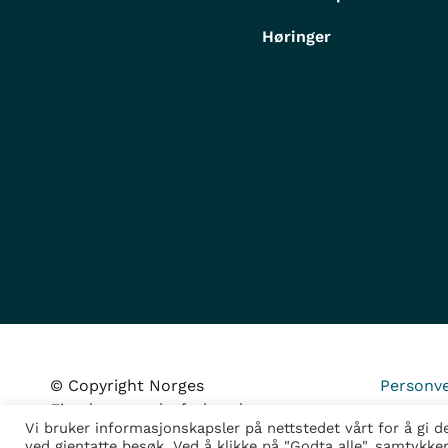
Høringer
© Copyright Norges
Personve
Eiendomsmeglerforbund
Vi bruker informasjonskapsler på nettstedet vårt for å gi 
ved gjentatte besøk. Ved å klikke på "Godta alle", samtykke