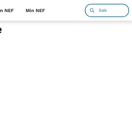
m NEF
Min NEF
e