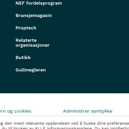
NEF fordelsprogram
Bransjemagasin
Proptech
Relaterte
organisasjoner
Butikk
Gullmegleren
rn og cookies
Administrer samtykke
deg den mest relevante opplevelsen ved å huske dine preferanse
r du til bruken av ALLE informasjonskapslene. Du kan imidlerti