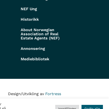
NEF Ung
Historikk
About Norwegian
Association of Real
Estate Agents (NEF)
Annonsering
Mediebibliotek
Design/Utvikling av
Fortress
r
d gå
Innstillinger
Godta alle