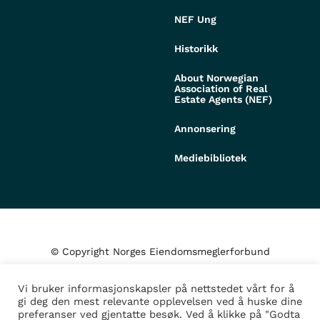
NEF Ung
Historikk
About Norwegian
Association of Real
Estate Agents (NEF)
Annonsering
Mediebibliotek
© Copyright Norges Eiendomsmeglerforbund
Vi bruker informasjonskapsler på nettstedet vårt for å
Personvern og cookies
gi deg den mest relevante opplevelsen ved å huske dine
preferanser ved gjentatte besøk. Ved å klikke på "Godta