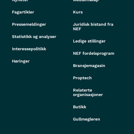
Fagartikler
Kurs
Pressemeldinger
Juridisk bistand fra
NEF
Statistikk og analyser
Ledige stillinger
Interessepolitikk
NEF fordelsprogram
Høringer
Bransjemagasin
Proptech
Relaterte
organisasjoner
Butikk
Gullmegleren