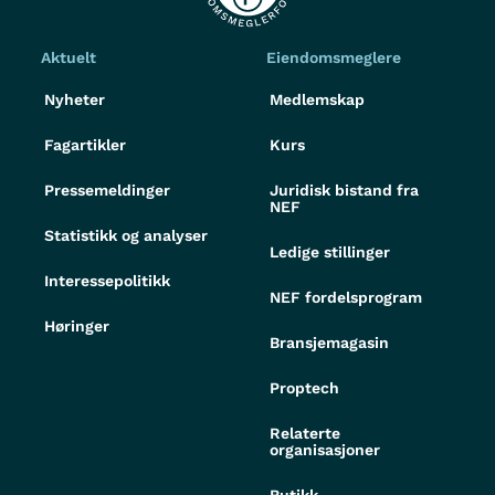
Aktuelt
Eiendomsmeglere
Nyheter
Medlemskap
Fagartikler
Kurs
Pressemeldinger
Juridisk bistand fra
NEF
Statistikk og analyser
Ledige stillinger
Interessepolitikk
NEF fordelsprogram
Høringer
Bransjemagasin
Proptech
Relaterte
organisasjoner
Butikk