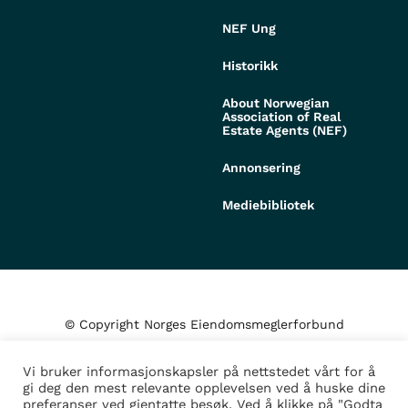
NEF Ung
Historikk
About Norwegian
Association of Real
Estate Agents (NEF)
Annonsering
Mediebibliotek
© Copyright Norges Eiendomsmeglerforbund
Vi bruker informasjonskapsler på nettstedet vårt for å
Personvern og cookies
gi deg den mest relevante opplevelsen ved å huske dine
preferanser ved gjentatte besøk. Ved å klikke på "Godta