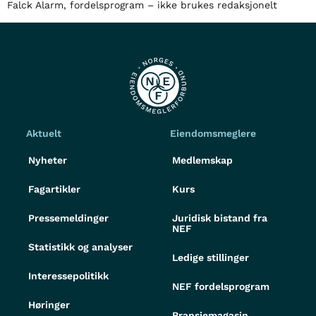
Falck Alarm, fordelsprogram – ikke brukes redaksjonelt
Aktuelt
Eiendomsmeglere
Nyheter
Medlemskap
Fagartikler
Kurs
Pressemeldinger
Juridisk bistand fra
NEF
Statistikk og analyser
Ledige stillinger
Interessepolitikk
NEF fordelsprogram
Høringer
Bransjemagasin