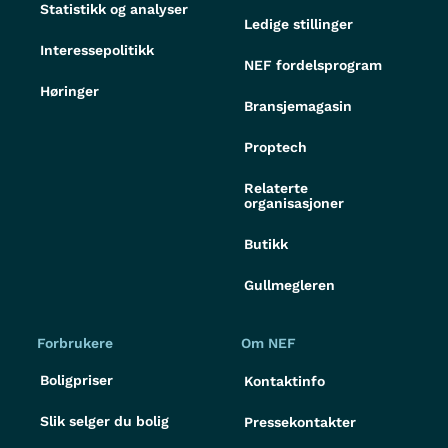
Statistikk og analyser
Ledige stillinger
Interessepolitikk
NEF fordelsprogram
Høringer
Bransjemagasin
Proptech
Relaterte
organisasjoner
Butikk
Gullmegleren
Forbrukere
Om NEF
Boligpriser
Kontaktinfo
Slik selger du bolig
Pressekontakter