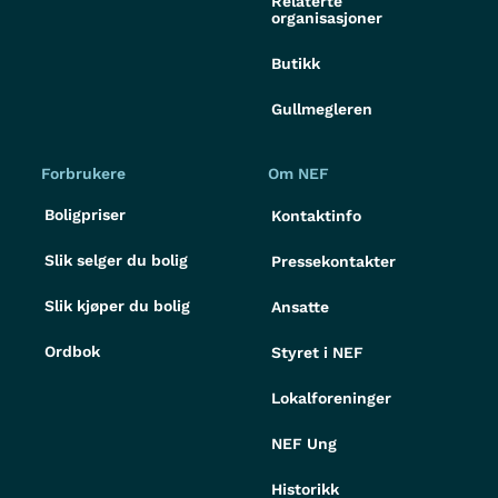
Relaterte
organisasjoner
Butikk
Gullmegleren
Forbrukere
Om NEF
Boligpriser
Kontaktinfo
Slik selger du bolig
Pressekontakter
Slik kjøper du bolig
Ansatte
Ordbok
Styret i NEF
Lokalforeninger
NEF Ung
Historikk