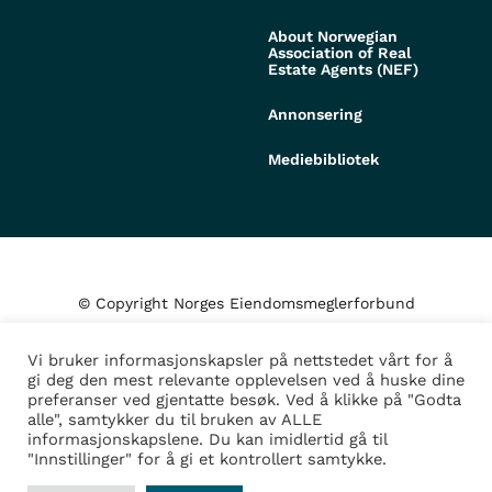
About Norwegian
Association of Real
Estate Agents (NEF)
Annonsering
Mediebibliotek
© Copyright Norges Eiendomsmeglerforbund
Vi bruker informasjonskapsler på nettstedet vårt for å
Personvern og cookies
gi deg den mest relevante opplevelsen ved å huske dine
preferanser ved gjentatte besøk. Ved å klikke på "Godta
alle", samtykker du til bruken av ALLE
Administrer samtykke
informasjonskapslene. Du kan imidlertid gå til
"Innstillinger" for å gi et kontrollert samtykke.
Design/Utvikling av
Fortress