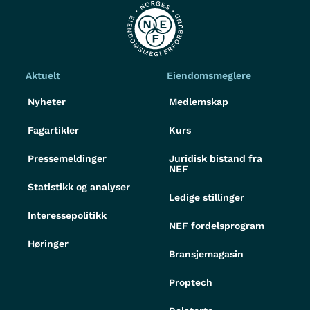
Aktuelt
Eiendomsmeglere
Nyheter
Medlemskap
Fagartikler
Kurs
Pressemeldinger
Juridisk bistand fra
NEF
Statistikk og analyser
Ledige stillinger
Interessepolitikk
NEF fordelsprogram
Høringer
Bransjemagasin
Proptech