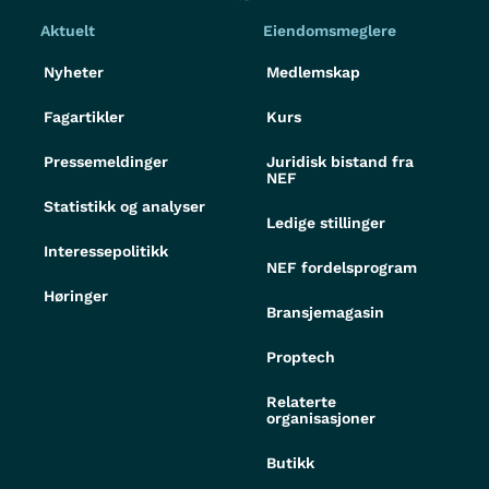
Aktuelt
Eiendomsmeglere
Nyheter
Medlemskap
Fagartikler
Kurs
Pressemeldinger
Juridisk bistand fra
NEF
Statistikk og analyser
Ledige stillinger
Interessepolitikk
NEF fordelsprogram
Høringer
Bransjemagasin
Proptech
Relaterte
organisasjoner
Butikk