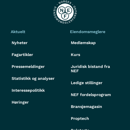
Aktuelt
Eiendomsmeglere
Nyheter
Medlemskap
Fagartikler
Kurs
Pressemeldinger
Juridisk bistand fra
NEF
Statistikk og analyser
Ledige stillinger
Interessepolitikk
NEF fordelsprogram
Høringer
Bransjemagasin
Proptech