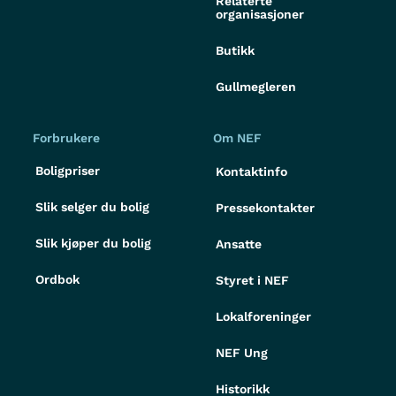
Relaterte
organisasjoner
Butikk
Gullmegleren
Forbrukere
Om NEF
Boligpriser
Kontaktinfo
Slik selger du bolig
Pressekontakter
Slik kjøper du bolig
Ansatte
Ordbok
Styret i NEF
Lokalforeninger
NEF Ung
Historikk