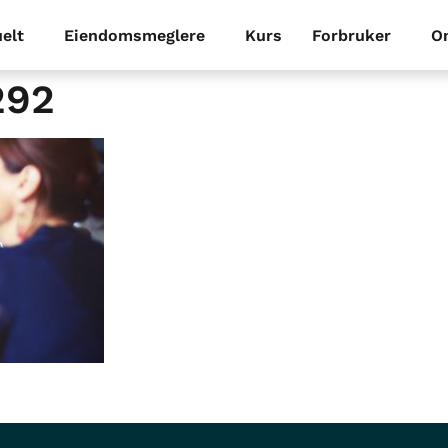
elt
Eiendomsmeglere
Kurs
Forbruker
O
292