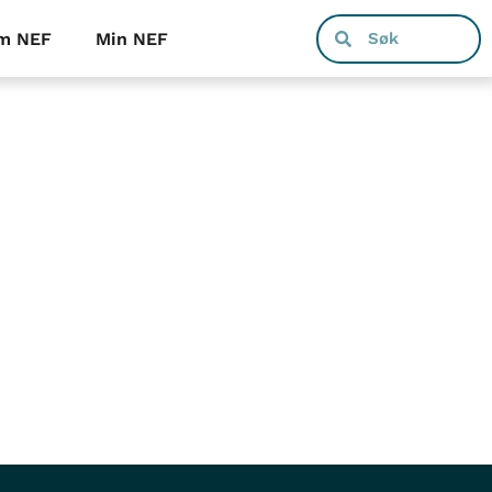
m NEF
Min NEF