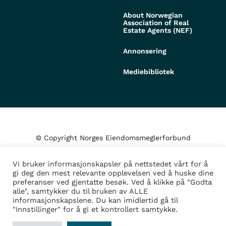
About Norwegian
Association of Real
Estate Agents (NEF)
Annonsering
Mediebibliotek
© Copyright Norges Eiendomsmeglerforbund
Vi bruker informasjonskapsler på nettstedet vårt for å
Personvern og cookies
gi deg den mest relevante opplevelsen ved å huske dine
preferanser ved gjentatte besøk. Ved å klikke på "Godta
alle", samtykker du til bruken av ALLE
Administrer samtykke
informasjonskapslene. Du kan imidlertid gå til
"Innstillinger" for å gi et kontrollert samtykke.
Design/Utvikling av
Fortress