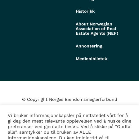
Historikk
About Norwegian
Association of Real
Estate Agents (NEF)
Annonsering
Mediebibliotek
© Copyright Norges Eiendomsmeglerforbund
Vi bruker informasjonskapsler på nettstedet vårt for å
Personvern og cookies
gi deg den mest relevante opplevelsen ved å huske dine
preferanser ved gjentatte besøk. Ved å klikke på "Godta
alle", samtykker du til bruken av ALLE
Administrer samtykke
informasjonskapslene. Du kan imidlertid gå til