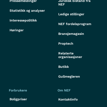
Pressemeldinger
Juridisk bistand fra
NEF
Statistikk og analyser
Ledige stillinger
Interessepolitikk
NEF fordelsprogram
Høringer
Bransjemagasin
Proptech
Relaterte
organisasjoner
Butikk
Gullmegleren
Forbrukere
Om NEF
Boligpriser
Kontaktinfo