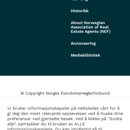
Historikk
About Norwegian
Association of Real
Estate Agents (NEF)
Annonsering
Mediebibliotek
© Copyright Norges Eiendomsmeglerforbund
Vi bruker informasjonskapsler på nettstedet vårt for å
Personvern og cookies
gi deg den mest relevante opplevelsen ved å huske dine
preferanser ved gjentatte besøk. Ved å klikke på "Godta
alle", samtykker du til bruken av ALLE
Administrer samtykke
informasjonskapslene. Du kan imidlertid gå til