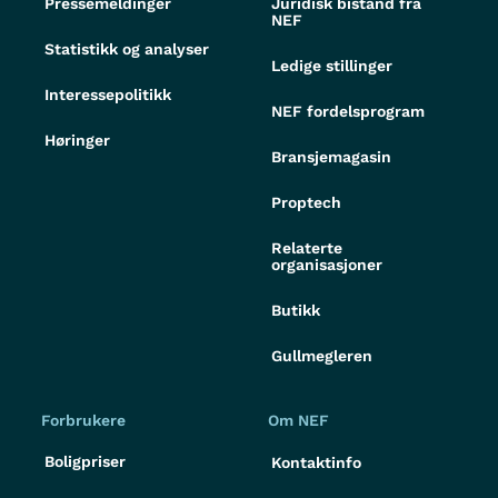
Pressemeldinger
Juridisk bistand fra
NEF
Statistikk og analyser
Ledige stillinger
Interessepolitikk
NEF fordelsprogram
Høringer
Bransjemagasin
Proptech
Relaterte
organisasjoner
Butikk
Gullmegleren
Forbrukere
Om NEF
Boligpriser
Kontaktinfo