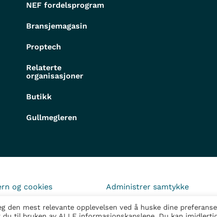
NEF fordelsprogram
Bransjemagasin
Proptech
Relaterte
organisasjoner
Butikk
Gullmegleren
rn og cookies
Administrer samtykke
deg den mest relevante opplevelsen ved å huske dine preferanse
r du til bruken av ALLE informasjonskapslene. Du kan imidlerti