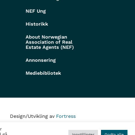
NEF Ung
Historikk
About Norwegian
Association of Real
Estate Agents (NEF)
Annonsering
Mediebibliotek
Design/Utvikling av
Fortress
r
d gå
Innstillinger
Godta alle