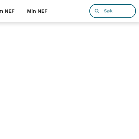
m NEF
Min NEF