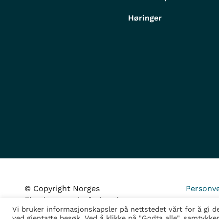
Høringer
© Copyright Norges
Personve
Eiendomsmeglerforbund
Vi bruker informasjonskapsler på nettstedet vårt for å gi 
ved gjentatte besøk. Ved å klikke på "Godta alle", samtykke