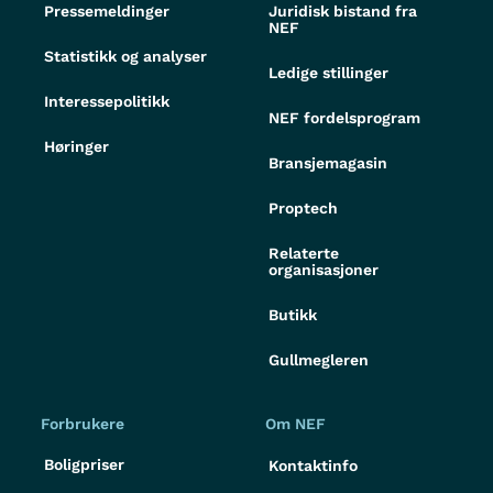
Pressemeldinger
Juridisk bistand fra
NEF
Statistikk og analyser
Ledige stillinger
Interessepolitikk
NEF fordelsprogram
Høringer
Bransjemagasin
Proptech
Relaterte
organisasjoner
Butikk
Gullmegleren
Forbrukere
Om NEF
Boligpriser
Kontaktinfo