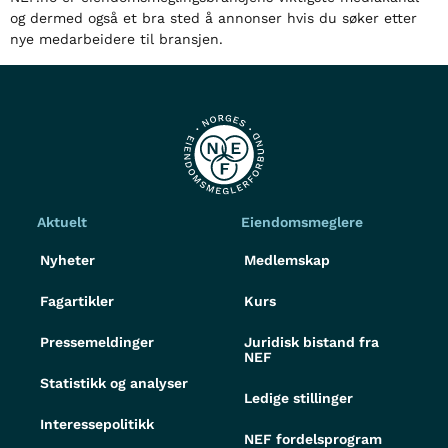
og dermed også et bra sted å annonser hvis du søker etter
nye medarbeidere til bransjen.
Aktuelt
Eiendomsmeglere
Nyheter
Medlemskap
Fagartikler
Kurs
Pressemeldinger
Juridisk bistand fra
NEF
Statistikk og analyser
Ledige stillinger
Interessepolitikk
NEF fordelsprogram