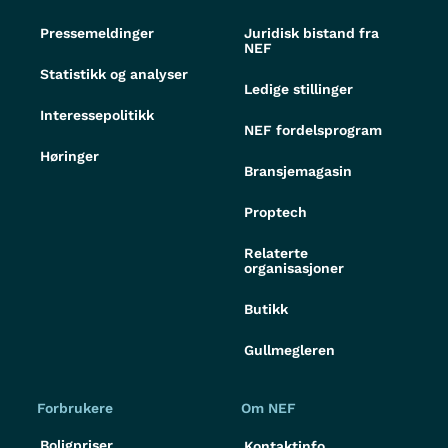
Pressemeldinger
Juridisk bistand fra
NEF
Statistikk og analyser
Ledige stillinger
Interessepolitikk
NEF fordelsprogram
Høringer
Bransjemagasin
Proptech
Relaterte
organisasjoner
Butikk
Gullmegleren
Forbrukere
Om NEF
Boligpriser
Kontaktinfo