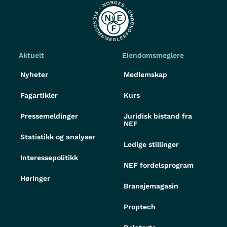
Aktuelt
Eiendomsmeglere
Nyheter
Medlemskap
Fagartikler
Kurs
Pressemeldinger
Juridisk bistand fra
NEF
Statistikk og analyser
Ledige stillinger
Interessepolitikk
NEF fordelsprogram
Høringer
Bransjemagasin
Proptech