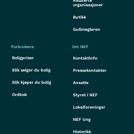
Relaterte
organisasjoner
Butikk
Gullmegleren
Forbrukere
Om NEF
Boligpriser
Kontaktinfo
Slik selger du bolig
Pressekontakter
Slik kjøper du bolig
Ansatte
Ordbok
Styret i NEF
Lokalforeninger
NEF Ung
Historikk