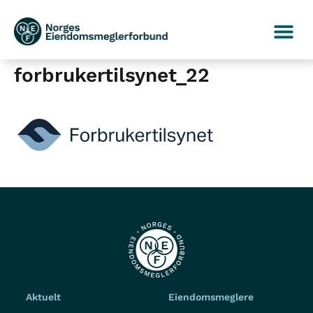
forbrukertilsynet_22
Aktuelt
Eiendomsmeglere