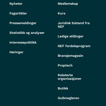
Nyheter
Medlemskap
Fagartikler
Kurs
Pressemeldinger
Juridisk bistand fra
NEF
Statistikk og analyser
Ledige stillinger
Interessepolitikk
NEF fordelsprogram
Høringer
Bransjemagasin
Proptech
Relaterte
organisasjoner
Butikk
Gullmegleren