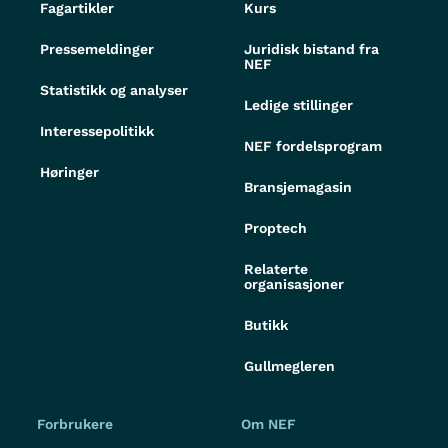
Fagartikler
Kurs
Pressemeldinger
Juridisk bistand fra
NEF
Statistikk og analyser
Ledige stillinger
Interessepolitikk
NEF fordelsprogram
Høringer
Bransjemagasin
Proptech
Relaterte
organisasjoner
Butikk
Gullmegleren
Forbrukere
Om NEF