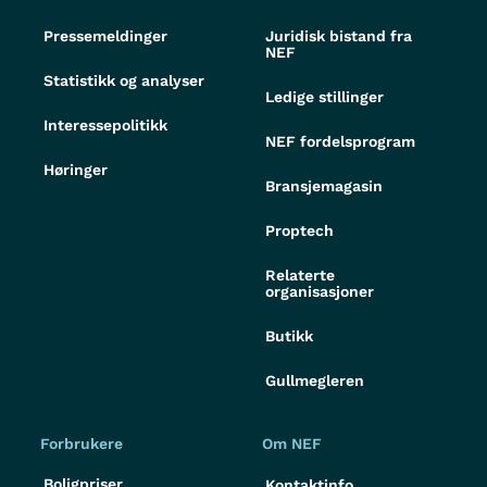
Pressemeldinger
Juridisk bistand fra
NEF
Statistikk og analyser
Ledige stillinger
Interessepolitikk
NEF fordelsprogram
Høringer
Bransjemagasin
Proptech
Relaterte
organisasjoner
Butikk
Gullmegleren
Forbrukere
Om NEF
Boligpriser
Kontaktinfo