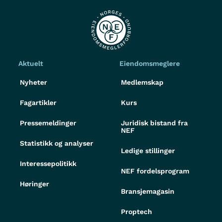
Aktuelt
Eiendomsmeglere
Nyheter
Medlemskap
Fagartikler
Kurs
Pressemeldinger
Juridisk bistand fra
NEF
Statistikk og analyser
Ledige stillinger
Interessepolitikk
NEF fordelsprogram
Høringer
Bransjemagasin
Proptech