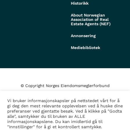
Historikk
About Norwegian
Association of Real
Estate Agents (NEF)
Annonsering
Mediebibliotek
© Copyright Norges Eiendomsmeglerforbund
Vi bruker informasjonskapsler på nettstedet vårt for å
Personvern og cookies
gi deg den mest relevante opplevelsen ved å huske dine
preferanser ved gjentatte besøk. Ved å klikke på "Godta
alle", samtykker du til bruken av ALLE
Administrer samtykke
informasjonskapslene. Du kan imidlertid gå til
"Innstillinger" for å gi et kontrollert samtykke.
Design/Utvikling av
Fortress