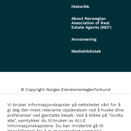
Historikk
About Norwegian
Association of Real
Estate Agents (NEF)
Annonsering
Mediebibliotek
© Copyright Norges Eiendomsmeglerforbund
Vi bruker informasjonskapsler på nettstedet vårt for å
Personvern og cookies
gi deg den mest relevante opplevelsen ved å huske dine
preferanser ved gjentatte besøk. Ved å klikke på "Godta
alle", samtykker du til bruken av ALLE
Administrer samtykke
informasjonskapslene. Du kan imidlertid gå til