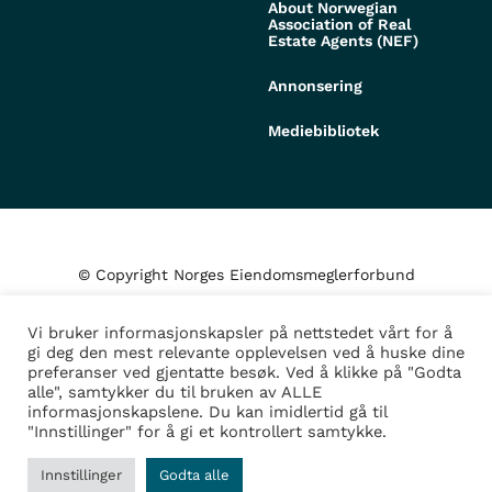
About Norwegian
Association of Real
Estate Agents (NEF)
Annonsering
Mediebibliotek
© Copyright Norges Eiendomsmeglerforbund
Vi bruker informasjonskapsler på nettstedet vårt for å
Personvern og cookies
gi deg den mest relevante opplevelsen ved å huske dine
preferanser ved gjentatte besøk. Ved å klikke på "Godta
alle", samtykker du til bruken av ALLE
Administrer samtykke
informasjonskapslene. Du kan imidlertid gå til
"Innstillinger" for å gi et kontrollert samtykke.
Design/Utvikling av
Fortress
Innstillinger
Godta alle