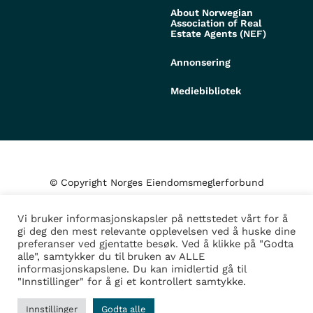
About Norwegian
Association of Real
Estate Agents (NEF)
Annonsering
Mediebibliotek
© Copyright Norges Eiendomsmeglerforbund
Vi bruker informasjonskapsler på nettstedet vårt for å
Personvern og cookies
gi deg den mest relevante opplevelsen ved å huske dine
preferanser ved gjentatte besøk. Ved å klikke på "Godta
alle", samtykker du til bruken av ALLE
Administrer samtykke
informasjonskapslene. Du kan imidlertid gå til
"Innstillinger" for å gi et kontrollert samtykke.
Design/Utvikling av
Fortress
Innstillinger
Godta alle