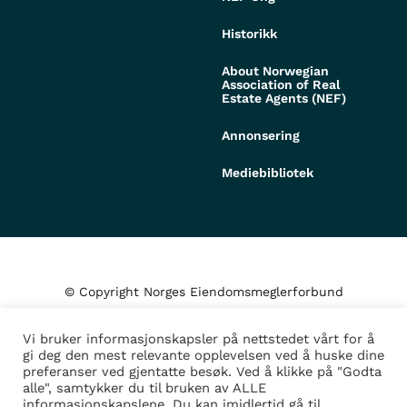
Historikk
About Norwegian
Association of Real
Estate Agents (NEF)
Annonsering
Mediebibliotek
© Copyright Norges Eiendomsmeglerforbund
Vi bruker informasjonskapsler på nettstedet vårt for å
Personvern og cookies
gi deg den mest relevante opplevelsen ved å huske dine
preferanser ved gjentatte besøk. Ved å klikke på "Godta
alle", samtykker du til bruken av ALLE
Administrer samtykke
informasjonskapslene. Du kan imidlertid gå til