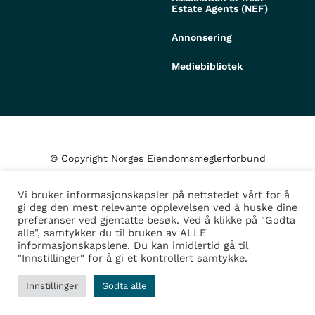
Estate Agents (NEF)
Annonsering
Mediebibliotek
© Copyright Norges Eiendomsmeglerforbund
Vi bruker informasjonskapsler på nettstedet vårt for å
Personvern og cookies
gi deg den mest relevante opplevelsen ved å huske dine
preferanser ved gjentatte besøk. Ved å klikke på "Godta
alle", samtykker du til bruken av ALLE
Administrer samtykke
informasjonskapslene. Du kan imidlertid gå til
"Innstillinger" for å gi et kontrollert samtykke.
Design/Utvikling av
Fortress
Innstillinger
Godta alle