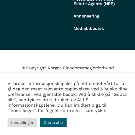
Estate Agents (NEF)
Annonsering
Mediebibliotek
© Copyright Norges Eiendomsmeglerforbund
Vi bruker informasjonskapsler på nettstedet vårt for å
Personvern og cookies
gi deg den mest relevante opplevelsen ved å huske dine
preferanser ved gjentatte besøk. Ved å klikke på "Godta
alle", samtykker du til bruken av ALLE
Administrer samtykke
informasjonskapslene. Du kan imidlertid gå til
"Innstillinger" for å gi et kontrollert samtykke.
Design/Utvikling av
Fortress
Innstillinger
Godta alle