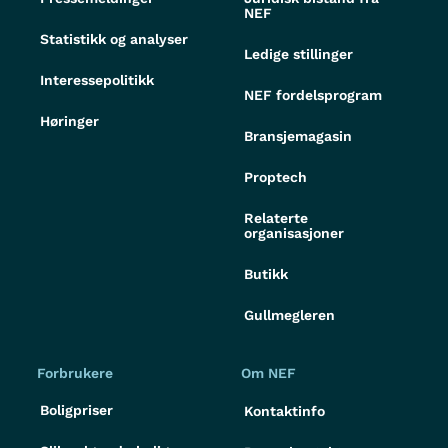
NEF
Statistikk og analyser
Ledige stillinger
Interessepolitikk
NEF fordelsprogram
Høringer
Bransjemagasin
Proptech
Relaterte
organisasjoner
Butikk
Gullmegleren
Forbrukere
Om NEF
Boligpriser
Kontaktinfo