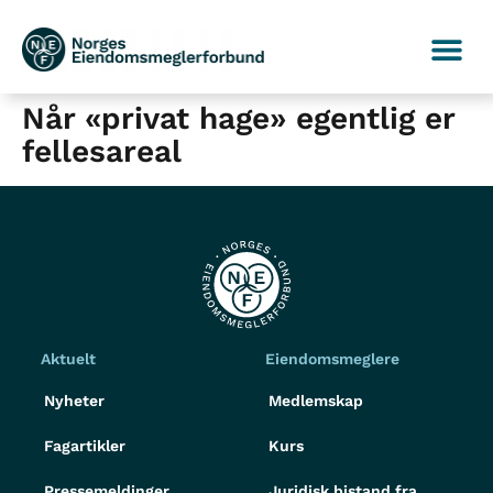
Når «privat hage» egentlig er
fellesareal
Aktuelt
Eiendomsmeglere
Nyheter
Medlemskap
Fagartikler
Kurs
Pressemeldinger
Juridisk bistand fra