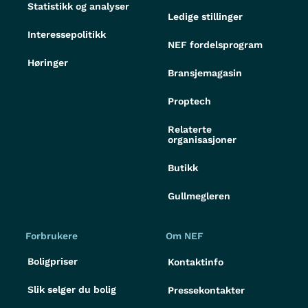
Statistikk og analyser
Ledige stillinger
Interessepolitikk
NEF fordelsprogram
Høringer
Bransjemagasin
Proptech
Relaterte
organisasjoner
Butikk
Gullmegleren
Forbrukere
Om NEF
Boligpriser
Kontaktinfo
Slik selger du bolig
Pressekontakter