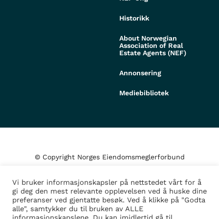
Historikk
About Norwegian
Association of Real
Estate Agents (NEF)
Annonsering
Mediebibliotek
© Copyright Norges Eiendomsmeglerforbund
Vi bruker informasjonskapsler på nettstedet vårt for å
Personvern og cookies
gi deg den mest relevante opplevelsen ved å huske dine
preferanser ved gjentatte besøk. Ved å klikke på "Godta
alle", samtykker du til bruken av ALLE
Administrer samtykke
informasjonskapslene. Du kan imidlertid gå til