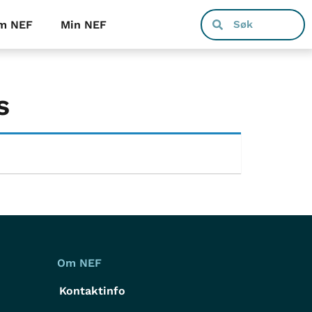
m NEF
Min NEF
s
Om NEF
Kontaktinfo