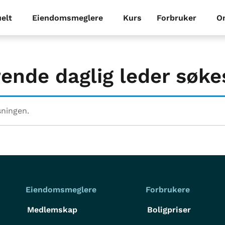
elt
Eiendomsmeglere
Kurs
Forbruker
O
rende daglig leder søke
sningen.
Eiendomsmeglere
Forbrukere
Medlemskap
Boligpriser