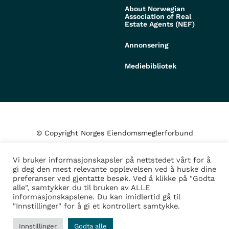
About Norwegian
Association of Real
Estate Agents (NEF)
Annonsering
Mediebibliotek
© Copyright Norges Eiendomsmeglerforbund
Vi bruker informasjonskapsler på nettstedet vårt for å
Personvern og cookies
gi deg den mest relevante opplevelsen ved å huske dine
preferanser ved gjentatte besøk. Ved å klikke på "Godta
alle", samtykker du til bruken av ALLE
Administrer samtykke
informasjonskapslene. Du kan imidlertid gå til
"Innstillinger" for å gi et kontrollert samtykke.
Design/Utvikling av
Fortress
Innstillinger
Godta alle