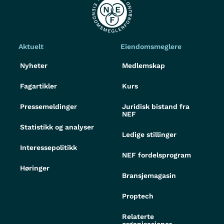
Aktuelt
Eiendomsmeglere
Nyheter
Medlemskap
Fagartikler
Kurs
Pressemeldinger
Juridisk bistand fra
NEF
Statistikk og analyser
Ledige stillinger
Interessepolitikk
NEF fordelsprogram
Høringer
Bransjemagasin
Proptech
Relaterte