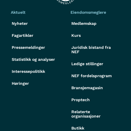
Aktuelt
Eiendomsmeglere
Nyheter
Medlemskap
Fagartikler
Kurs
Pressemeldinger
Juridisk bistand fra
NEF
Statistikk og analyser
Ledige stillinger
Interessepolitikk
NEF fordelsprogram
Høringer
Bransjemagasin
Proptech
Relaterte
organisasjoner
Butikk