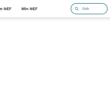
m NEF
Min NEF