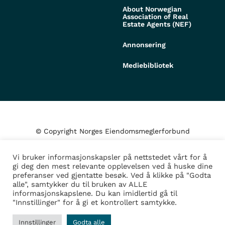
About Norwegian
Association of Real
Estate Agents (NEF)
Annonsering
Mediebibliotek
© Copyright Norges Eiendomsmeglerforbund
Vi bruker informasjonskapsler på nettstedet vårt for å
Personvern og cookies
gi deg den mest relevante opplevelsen ved å huske dine
preferanser ved gjentatte besøk. Ved å klikke på "Godta
alle", samtykker du til bruken av ALLE
Administrer samtykke
informasjonskapslene. Du kan imidlertid gå til
"Innstillinger" for å gi et kontrollert samtykke.
Design/Utvikling av
Fortress
Innstillinger
Godta alle